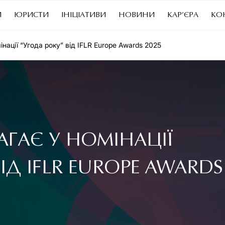
И
ЮРИСТИ
ІНІЦІАТИВИ
НОВИНИ
КАР’ЄРА
КО
ації “Угода року” від IFLR Europe Awards 2025
АГАЄ У НОМІНАЦІЇ
ІД IFLR EUROPE AWARDS