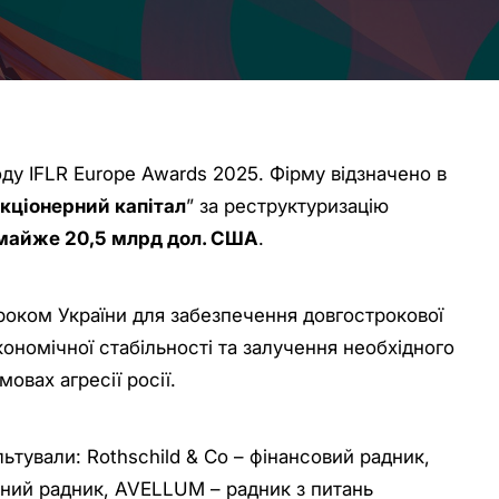
у IFLR Europe Awards 2025. Фірму відзначено в
акціонерний капітал
” за реструктуризацію
майже 20,5 млрд дол. США
.
роком України для забезпечення довгострокової
ономічної стабільності та залучення необхідного
овах агресії росії.
льтували: Rothschild & Co – фінансовий радник,
ний радник, AVELLUM – радник з питань