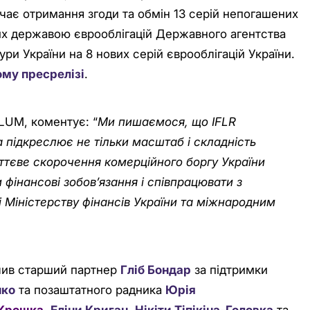
ючає отримання згоди та обмін 13 серій непогашених
них державою єврооблігацій Державного агентства
ури України на 8 нових серій єврооблігацій України.
ому пресрелізі
.
LUM, коментує: “
Ми пишаємося, що IFLR
 підкреслює не тільки масштаб і складність
Суттєве скорочення комерційного боргу України
и фінансові зобов’язання і співпрацювати з
і Міністерству фінансів України та міжнародним
лив старший партнер
Гліб Бондар
за підтримки
нко
та позаштатного радника
Юрія