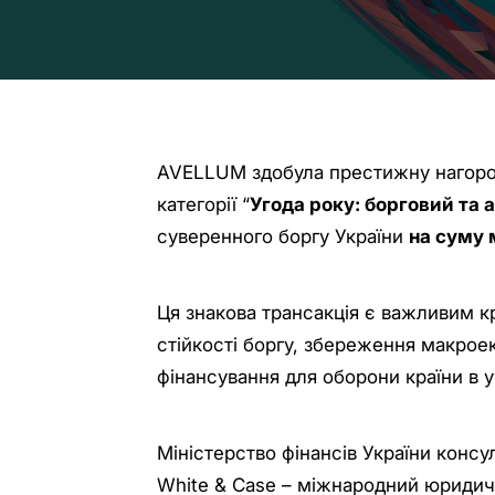
AVELLUM здобула престижну нагород
категорії “
Угода року: борговий та 
суверенного боргу України
на суму 
Ця знакова трансакція є важливим к
стійкості боргу, збереження макроек
фінансування для оборони країни в ум
Міністерство фінансів України консу
White & Case – міжнародний юридич