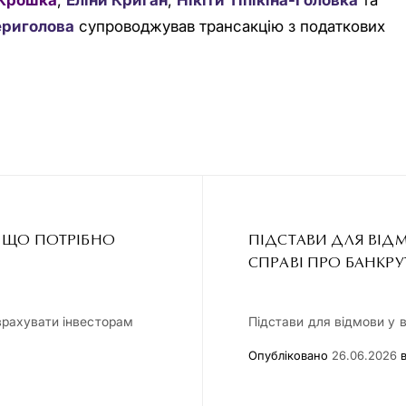
 Крошка
,
Еліни Криган
,
Нікіти Тіпікіна-Головка
та
ериголова
супроводжував трансакцію з податкових
: ЩО ПОТРІБНО
ПІДСТАВИ ДЛЯ ВІДМ
СПРАВІ ПРО БАНКР
 врахувати інвесторам
Підстави для відмови у 
Опубліковано
26.06.2026
в