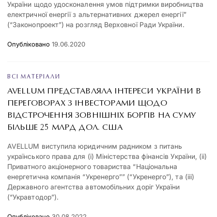
України щодо удосконалення умов підтримки виробництва
електричної енергії з альтернативних джерел енергії”
(“Законопроект”) на розгляд Верховної Ради України.
Опубліковано
19.06.2020
ВСІ МАТЕРІАЛИ
AVELLUM ПРЕДСТАВЛЯЛА ІНТЕРЕСИ УКРАЇНИ В
ПЕРЕГОВОРАХ З ІНВЕСТОРАМИ ЩОДО
ВІДСТРОЧЕННЯ ЗОВНІШНІХ БОРГІВ НА СУМУ
БІЛЬШЕ 25 МЛРД ДОЛ. США
AVELLUM виступила юридичним радником з питань
українського права для (і) Міністерства фінансів України, (іі)
Приватного акціонерного товариства “Національна
енергетична компанія “Укренерго”” (“Укренерго”), та (ііі)
Державного агентства автомобільних доріг України
(“Укравтодор”).
Опубліковано
30.08.2022