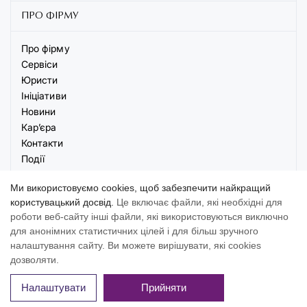
ПРО ФІРМУ
Про фірму
Сервіси
Юристи
Ініціативи
Новини
Кар’єра
Контакти
Події
Ми використовуємо cookies, щоб забезпечити найкращий
користувацький досвід.
Це включає файли, які необхідні для
роботи веб-сайту інші файли, які використовуються виключно
для анонімних статистичних цілей і для більш зручного
© 2026 AVELLUM. Всі права захищені
налаштування сайту. Ви можете вирішувати, які cookies
Умови
Політика
Налаштування
дозволяти.
використання
конфіденційності
cookies
Налаштувати
Прийняти