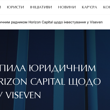
И
ЮРИСТИ
ІНІЦІАТИВИ
НОВИНИ
КАР’ЄРА
КО
ним радником Horizon Capital щодо інвестування у Viseven
ТУПИЛА ЮРИДИЧНИМ
IZON CAPITAL ЩОДО
 VISEVEN