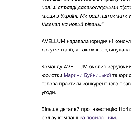
чолі зі справді далекоглядними під
місця в Україні. Ми раді підтримати H
Viseven на новий рівень.”
AVELLUM надавала юридичні консульт
документації, а також координувала
Команду AVELLUM очолив керуючи
юристки
Марини Буйницької
та юри
голова практики конкурентного права
угоди.
Більше деталей про інвестицію Horiz
релізу компанії
за посиланням
.