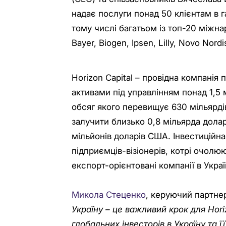
надає послуги понад 50 клієнтам в г
тому числі багатьом із топ-20 міжна
Bayer, Biogen, Ipsen, Lilly, Novo Nord
Horizon Capital – провідна компанія 
активами під управлінням понад 1,5 
обсяг якого перевищує 630 мільярдів
залучити близько 0,8 мільярда дола
мільйонів доларів США. Інвестиційна
підприємців-візіонерів, котрі очолю
експорт-орієнтовані компанії в Украї
Микола Стеценко
, керуючий партне
Україну – це важливий крок для Hori
глобальних інвесторів в Україну та ї