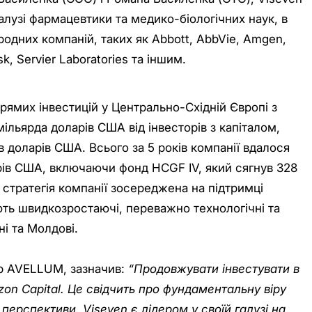
алузі фармацевтики та медико-біологічних наук, в
родних компаній, таких як Abbott, AbbVie, Amgen,
isk, Servier Laboratories та іншим.
прямих інвестицій у Центрально-Східній Європі з
мільярда доларів США від інвесторів з капіталом,
 доларів США. Всього за 5 років компанії вдалося
рів США, включаючи фонд HCGF IV, який сягнув 328
 стратегія компанії зосереджена на підтримці
ють швидкозростаючі, переважно технологічні та
ні та Молдові.
р AVELLUM, зазначив:
“Продовжувати інвестувати в
zon Capital. Це свідчить про фундаментальну віру
ї перспективи. Viseven є лідером у своїй галузі на