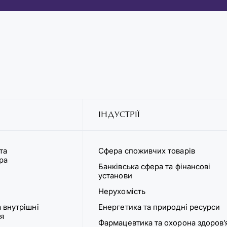
ІНДУСТРІЇ
та
Сфера споживчих товарів
ура
Банківська сфера та фінансові
установи
Нерухомість
 внутрішні
Енергетика та природні ресурси
я
Фармацевтика та охорона здоров’