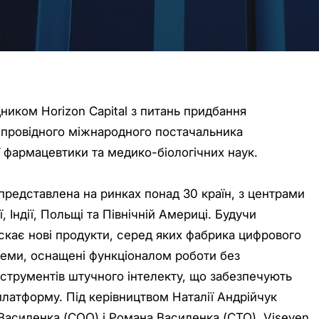
ком Horizon Capital з питань придбання
, провідного міжнародного постачальника
ї фармацевтики та медико-біологічних наук.
представлена на ринках понад 30 країн, з центрами
ї, Індії, Польщі та Північній Америці. Будучи
скає нові продукти, серед яких фабрика цифрового
теми, оснащені функціоналом роботи без
нструментів штучного інтелекту, що забезпечують
латформу. Під керівництвом Наталії Андрійчук
 Василенка (СОО) і Романа Василенка (СТО), Viseven