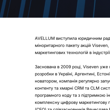
AVELLUM виступила юридичним радни
міноритарного пакету акцій Viseven
маркетингових технологій в індустрі
Заснована в 2009 році, Viseven уже 
розробки в Україні, Аргентині, Естоні
новатором, компанія регулярно запу
контенту та хмарні CRM та CLM сис
програмного коду та з підтримкою і
комплексну цифрову маркетингову п
(СЕО) та співзасновників Вячеслава