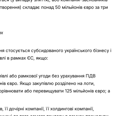
створення) складає понад 50 мільйонів євро за три
ах
я стосується субсидованого українського бізнесу і
влі в рамках ЄС, якщо:
упівлі або рамкової угоди без урахування ПДВ
ів євро. Якщо закупівлю розділено на лоти,
орівнювати або перевищувати 125 мільйонів євро; а
, її дочірні компанії, її холдингові компанії,