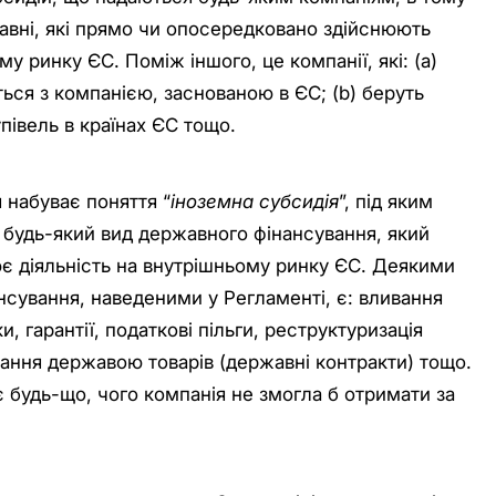
авні, які прямо чи опосередковано здійснюють
у ринку ЄС. Поміж іншого, це компанії, які: (а)
ься з компанією, заснованою в ЄС; (b) беруть
півель в країнах ЄС тощо.
 набуває поняття “
іноземна субсидія
”, під яким
 будь-який вид державного фінансування, який
ює діяльність на внутрішньому ринку ЄС. Деякими
сування, наведеними у Регламенті, є: вливання
, гарантії, податкові пільги, реструктуризація
дбання державою товарів (державні контракти) тощо.
 будь-що, чого компанія не змогла б отримати за