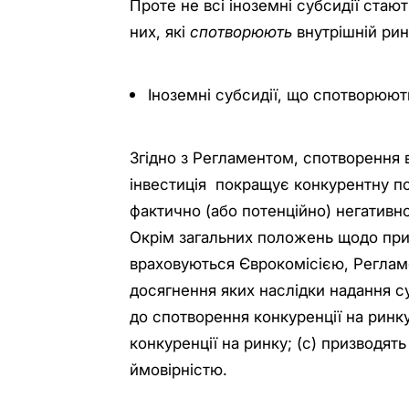
Проте не всі іноземні субсидії стаю
них, які
спотворюють
внутрішній рин
Іноземні субсидії, що спотворюют
Згідно з Регламентом, спотворення 
інвестиція покращує конкурентну по
фактично (або потенційно) негативн
Окрім загальних положень щодо прир
враховуються Єврокомісією, Регламе
досягнення яких наслідки надання суб
до спотворення конкуренції на ринк
конкуренції на ринку; (с) призводят
ймовірністю.