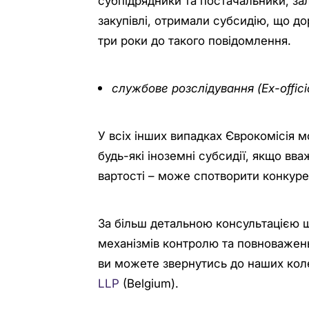
субпідрядники та постачальники, за
закупівлі, отримали субсидію, що д
три роки до такого повідомлення.
службове розслідування (Ex-officio
У всіх інших випадках Єврокомісія 
будь-які іноземні субсидії, якщо вва
вартості – може спотворити конкуре
За більш детальною консультацією щ
механізмів контролю та повноважень
ви можете звернутись до наших ко
LLP
(Belgium).