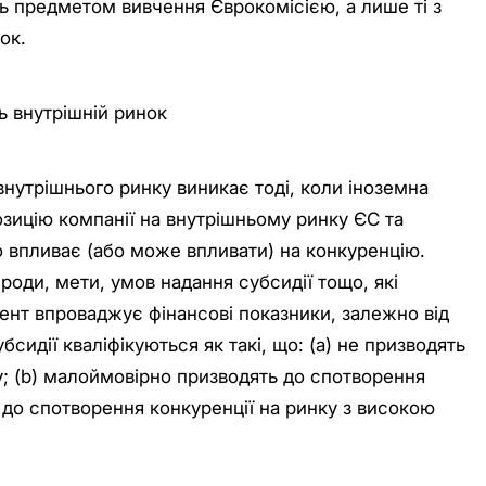
ть предметом вивчення Єврокомісією, а лише ті з
ок.
ь внутрішній ринок
внутрішнього ринку виникає тоді, коли іноземна
зицію компанії на внутрішньому ринку ЄС та
о впливає (або може впливати) на конкуренцію.
оди, мети, умов надання субсидії тощо, які
нт впроваджує фінансові показники, залежно від
сидії кваліфікуються як такі, що: (а) не призводять
у; (b) малоймовірно призводять до спотворення
ь до спотворення конкуренції на ринку з високою