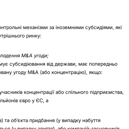
нтрольні механізми за іноземними субсидіями, які
трішнього ринку:
кладення M&A угоди;
имує субсидіювання від держави, має попередньо
вану угоду M&A (або концентрацію), якщо:
 учасників концентрації або спільного підприємства,
льйонів євро у ЄС, а
в) та об’єкта придбання (у випадку набуття
ься (у випадку злиття), або компаній-засновників