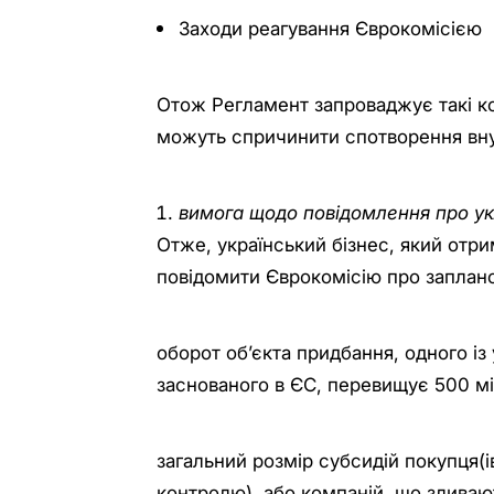
Заходи реагування Єврокомісією
Отож Регламент запроваджує такі ко
можуть спричинити спотворення вну
вимога щодо повідомлення про у
Отже, український бізнес, який отр
повідомити Єврокомісію про заплано
оборот об’єкта придбання, одного із
заснованого в ЄС, перевищує 500 мі
загальний розмір субсидій покупця(і
контролю), або компаній, що зливают