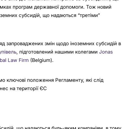
мках програм державної допомоги. Тож новий
земних субсидій, що надаються “третіми”
ляд запроваджених змін щодо іноземних субсидій в
упівель
, підготовлений нашими колегами
Jonas
bal Law Firm
(Belgium).
о ключові положення Регламенту, які слід
нес на території ЄС
сидій, що надаються будь-яким компаніям, в тому