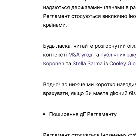
надаються державами-членами в ра
Регламент стосуються виключно іно
країнами.
Будь ласка, читайте розгорнутий ог
контексті
M&A угод
та
публічних зак
Koponen
та
Stella Sarma
із
Cooley Glo
Водночас нижче ми коротко наводим
врахувати, якщо Ви маєте діючий біз
Поширення дії Регламенту
Регламент стосується іноземних суб