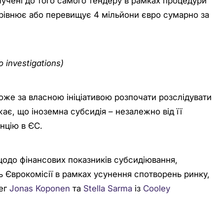
лучені до того самого тендеру в рамках процедури
орівнює або перевищує 4 мільйони євро сумарно за
 investigations)
може за власною ініціативою розпочати розслідувати
жає, що іноземна субсидія – незалежно від її
нцію в ЄС.
одо фінансових показників субсидіювання,
 Єврокомісії в рамках усунення спотворень ринку,
лег
Jonas Koponen
та
Stella Sarma
із
Cooley