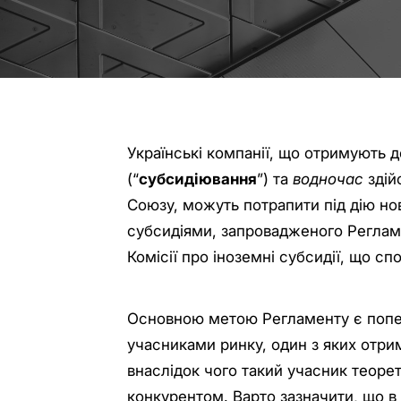
Українські компанії, що отримують 
(“
субсидіювання
”) та
водночас
здій
Союзу, можуть потрапити під дію но
субсидіями, запровадженого Регла
Комісії про іноземні субсидії, що с
Основною метою Регламенту є попе
учасниками ринку, один з яких отри
внаслідок чого такий учасник теор
конкурентом. Варто зазначити, що в