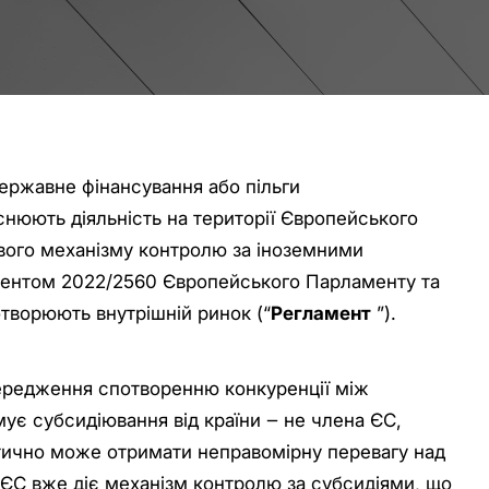
державне фінансування або пільги
снюють діяльність на території Європейського
вого механізму контролю за іноземними
ментом 2022/2560 Європейського Парламенту та
потворюють внутрішній ринок (“
Регламент
”).
редження спотворенню конкуренції між
мує субсидіювання від країни ‒ не члена ЄС,
етично може отримати неправомірну перевагу над
 ЄС вже діє механізм контролю за субсидіями, що