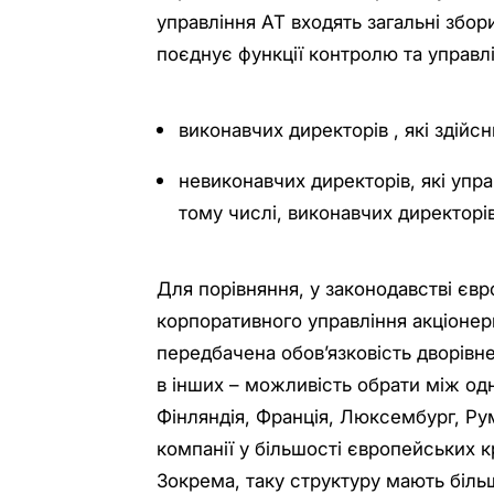
управління АТ входять загальні збор
поєднує функції контролю та управлі
виконавчих директорів , які здійс
невиконавчих директорів, які упр
тому числі, виконавчих директорів
Для порівняння, у законодавстві євр
корпоративного управління акціоне
передбачена обов’язковість дворівне
в інших – можливість обрати між од
Фінляндія, Франція, Люксембург, Руму
компанії у більшості європейських к
Зокрема, таку структуру мають більш