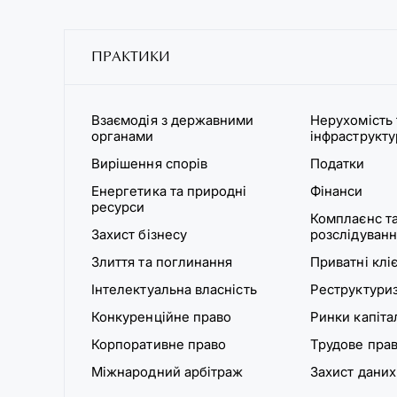
ПРАКТИКИ
Взаємодія з державними
Нерухомість 
органами
інфраструкт
Вирішення спорів
Податки
Енергетика та природні
Фінанси
ресурси
Комплаєнс та
Захист бізнесу
розслідуванн
Злиття та поглинання
Приватні клі
Інтелектуальна власність
Реструктуриз
Конкуренційне право
Ринки капіта
Корпоративне право
Трудове пра
Міжнародний арбітраж
Захист даних