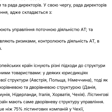
и та рада директорів. У свою чергу, рада директорів
ння, адже складається з:
нюють управління поточною діяльністю АТ; та
авляють ризиками, контролюють діяльність АТ, в
.
опейських країн існують різні підходи до структури
рними товариствами: у деяких юрисдикціях
вої структури (Австрія, Польща, Німеччина), тоді як
норівневою та дворівневою структурою (Данія,
нія, Нідерланди, Італія, Хорватія, Чехія). Лістингові
раїн мають саме дворівневу структуру управління.
е ніж 75% лістингових компаній у Чехії,