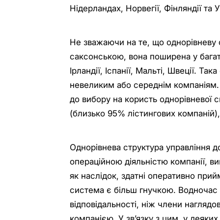
Нідерландах, Норвегії, Фінляндії та 
Не зважаючи на те, що однорівневу 
саксонською, вона поширена у багать
Ірландії, Іспанії, Мальті, Швеції. Т
невеликим або середнім компаніям. 
до вибору на користь однорівневої с
(близько 95% лістингових компаній),
Однорівнева структура управління до
операційною діяльністю компанії, в
як наслідок, здатні оперативно прий
система є більш гнучкою. Водночас
відповідальності, ніж члени наглядов
компанією. У зв’язку з цим, у деяких