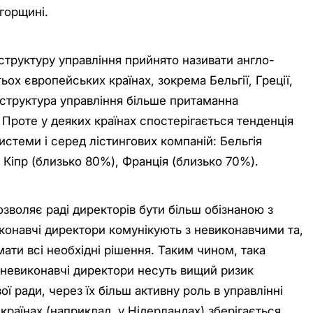
Угорщині.
структуру управління прийнято називати англо-
ох європейських країнах, зокрема Бельгії, Греції,
ака структура управління більше притаманна
Проте у деяких країнах спостерігається тенденція
истеми і серед лістингових компаній: Бельгія
 Кіпр (близько 80%), Франція (близько 70%).
зволяє раді директорів бути більш обізнаною з
иконавчі директори комунікують з невиконавчими та,
мати всі необхідні рішення. Таким чином, така
 невиконавчі директори несуть вищий ризик
ої ради, через їх більш активну роль в управлінні
 країнах (наприклад, у Нідерландах) зберігається