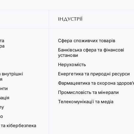
ІНДУСТРІЇ
та
Сфера споживчих товарів
ура
Банківська сфера та фінансові
установи
Нерухомість
 внутрішні
Енергетика та природні ресурси
я
Фармацевтика та охорона здоров’
єнти
Промисловість та мінерали
ація
Телекомунікації та медіа
лу
во
 та кібербезпека