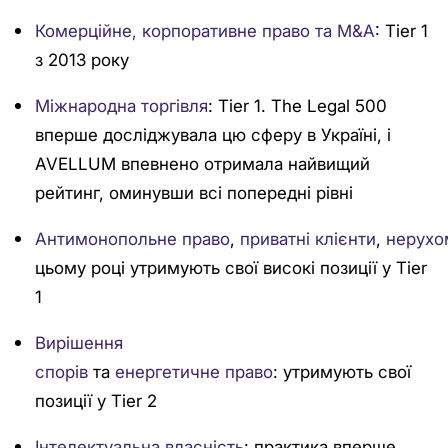
Комерційне, корпоративне право та M&A
: Tier 1
з 2013 року
Міжнародна торгівля
: Tier 1. The Legal 500
вперше досліджувала цю сферу в Україні, і
AVELLUM впевнено отримала найвищий
рейтинг, оминувши всі попередні рівні
Антимонопольне право
,
приватні клієнти
,
нерухо
цьому році утримують свої високі позиції у Tier
1
Вирішення
спорів
та
енергетичне право
: утримують свої
позиції у Tier 2
Інтелектуальна власність
: практика вперше