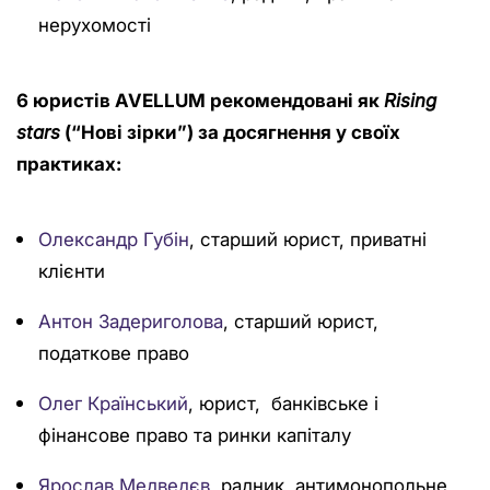
нерухомості
6 юристів AVELLUM рекомендовані як
Rising
stars
(“Нові зірки”) за досягнення у своїх
практиках:
Олександр Губін
, старший юрист, приватні
клієнти
Антон Задериголова
, старший юрист,
податкове право
Олег Країнський
, юрист, банківське і
фінансове право та ринки капіталу
Ярослав Медведєв
, радник, антимонопольне