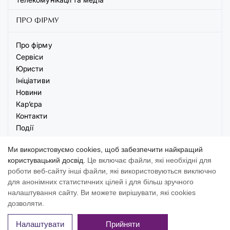
ПРО ФІРМУ
Про фірму
Сервіси
Юристи
Ініціативи
Новини
Кар’єра
Контакти
Події
Ми використовуємо cookies, щоб забезпечити найкращий
користувацький досвід.
Це включає файли, які необхідні для
роботи веб-сайту інші файли, які використовуються виключно
для анонімних статистичних цілей і для більш зручного
© 2026 AVELLUM. Всі права захищені
налаштування сайту. Ви можете вирішувати, які cookies
Умови
Політика
Налаштування
дозволяти.
використання
конфіденційності
cookies
Налаштувати
Прийняти