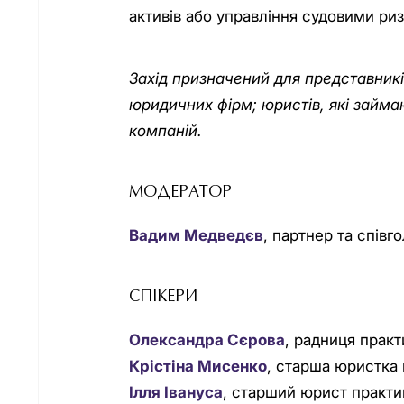
активів або управління судовими ри
Захід призначений для представникі
юридичних фірм; юристів, які займ
компаній.
МОДЕРАТОР
Вадим Медведєв
, партнер та спів
СПІКЕРИ
Олександра Сєрова
, радниця прак
Крістіна Мисенко
, старша юристка
Ілля Івануса
, старший юрист практ