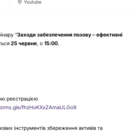
Youtube
інару “
Заходи забезпечення позову – ефективні
ться
25 червня
, о
15:00
.
ою реєстрацією
/forms.gle/fhzHoKXxZAmaULGo9
ових інструментів збереження активів та