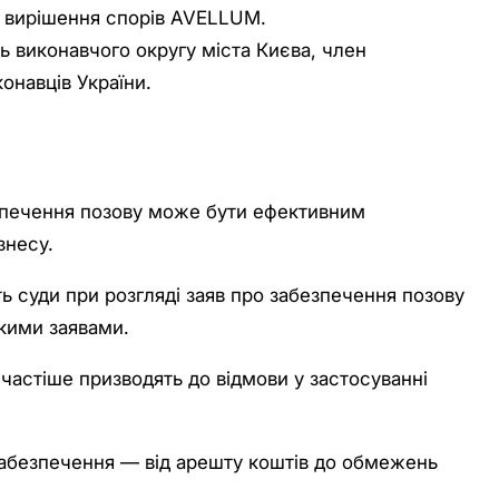
и вирішення спорів AVELLUM.
 виконавчого округу міста Києва, член
конавців України.
езпечення позову може бути ефективним
знесу.
ть суди при розгляді заяв про забезпечення позову
акими заявами.
йчастіше призводять до відмови у застосуванні
абезпечення — від арешту коштів до обмежень