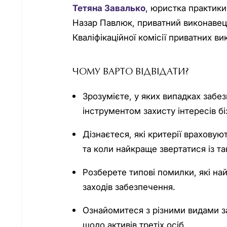
Тетяна Завалько
, юристка практик
Назар Павлюк, приватний виконавець
Кваліфікаційної комісії приватних ви
ЧОМУ ВАРТО ВІДВІДАТИ?
Зрозумієте, у яких випадках заб
інструментом захисту інтересів бі
Дізнаєтеся, які критерії враховую
та коли найкраще звертатися із т
Розберете типові помилки, які на
заходів забезпечення.
Ознайомитеся з різними видами з
щодо активів третіх осіб.